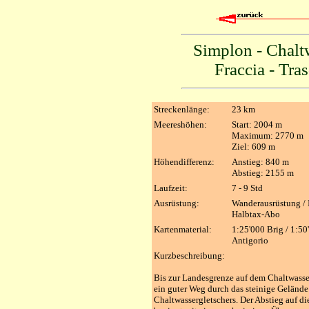
Simplon - Chaltw
Fraccia - Tras
Streckenlänge:
23 km
Meereshöhen:
Start: 2004 m
Maximum: 2770 m
Ziel: 609 m
Höhendifferenz:
Anstieg: 840 m
Abstieg: 2155 m
Laufzeit:
7 - 9 Std
Ausrüstung:
Wanderausrüstung / 
Halbtax-Abo
Kartenmaterial:
1:25'000 Brig / 1:50
Antigorio
Kurzbeschreibung:
Bis zur Landesgrenze auf dem Chaltwasse
ein guter Weg durch das steinige Gelände
Chaltwassergletschers. Der Abstieg auf di