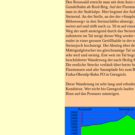
Den Rosswald erreicht man mit dem Auto o
Gondelbahn ab Ried-Brig. Auf der Flurstra
man in die Stafelalpe. Hier beginnt der Auf
Steinetal. An der Stelle, an der der «Simpl
Höhenweg» in den Steinuchäller absteigt, 
weiter auf und trifft nach ca. 50 m auf ein
Weg der sanft ansteigend durch das Steineta
zuhinterst im Tal steigt dieser Weg wieder s
endet in einer grossen Geröllhalde in der
Steinejoch hochsteigt. Der Abstieg über d
Mättigtalgletscher ins gleichnamige Tal is
sehr steil und steinig. Erst weit im Tal beg
beschilderter Wanderweg der nach Heilig K
Die restliche Strecke verläuft über breite b
Flurstrassen und alte Saumpfade bis zum 
Furka-Oberalp-Bahn FO in Grengiols.
Diese Wanderung ist sehr lang und erforder
Kondition. Wer nicht bis Grengiols laufen 
Binn auf das Postauto umsteigen.
.